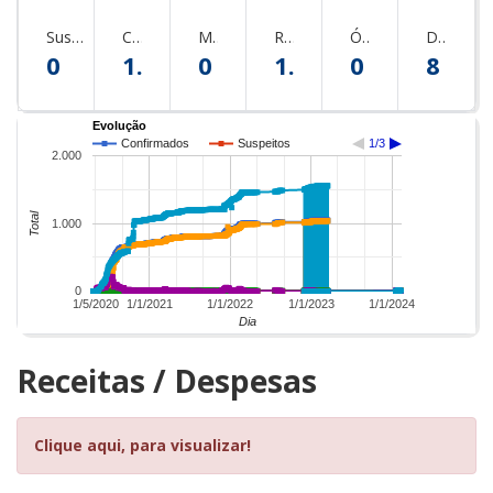
Suspeitos
Confirmados
Monitorados
Recuperados
Óbitos
Descartados
0
13
0
13
0
8
Evolução
Confirmados
Suspeitos
1/3
2.000
Total
1.000
0
1/5/2020
1/1/2021
1/1/2022
1/1/2023
1/1/2024
Dia
Receitas / Despesas
Clique aqui, para visualizar!