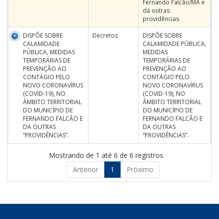
Fernando Falcão/MA e
dá outras
providências.
DISPÕE SOBRE
Decretos
DISPÕE SOBRE
CALAMIDADE
CALAMIDADE PÚBLICA,
PÚBLICA, MEDIDAS
MEDIDAS
TEMPORÁRIAS DE
TEMPORÁRIAS DE
PREVENÇÃO AO
PREVENÇÃO AO
CONTÁGIO PELO
CONTÁGIO PELO
NOVO CORONAVÍRUS
NOVO CORONAVÍRUS
(COVID-19), NO
(COVID-19), NO
ÂMBITO TERRITORIAL
ÂMBITO TERRITORIAL
DO MUNICÍPIO DE
DO MUNICÍPIO DE
FERNANDO FALCÃO E
FERNANDO FALCÃO E
DA OUTRAS
DA OUTRAS
“PROVIDÊNCIAS”.
“PROVIDÊNCIAS”.
Mostrando de 1 até 6 de 6 registros
Anterior
1
Próximo