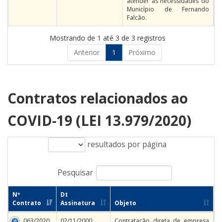
atender as necessidades do
Município de Fernando
Falcão.
Mostrando de 1 até 3 de 3 registros
Anterior
1
Próximo
Contratos relacionados ao
COVID-19 (LEI 13.979/2020)
resultados por página
Pesquisar
Nº
Dt
Contrato
Assinatura
Objeto
063/2020
02/11/2000
Contratação direta de empresa