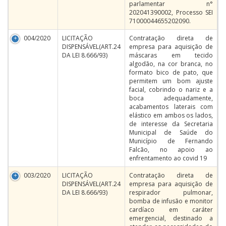
parlamentar n°
202041390002, Processo SEI
71000044655202090.
004/2020
LICITAÇÃO
Contratação direta de
DISPENSÁVEL(ART.24
empresa para aquisição de
DA LEI 8.666/93)
máscaras em tecido
algodão, na cor branca, no
formato bico de pato, que
permitem um bom ajuste
facial, cobrindo o nariz e a
boca adequadamente,
acabamentos laterais com
elástico em ambos os lados,
de interesse da Secretaria
Municipal de Saúde do
Município de Fernando
Falcão, no apoio ao
enfrentamento ao covid 19
003/2020
LICITAÇÃO
Contratação direta de
DISPENSÁVEL(ART.24
empresa para aquisição de
DA LEI 8.666/93)
respirador pulmonar,
bomba de infusão e monitor
cardíaco em caráter
emergencial, destinado a