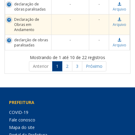
declaração de
-
-
obras paralisadas
Arquivo
Declaração de
-
-
Obras em
Arquivo
Andamento
declarção de obras
-
-
paralisadas
Arquivo
Mostrando de 1 até 10 de 22 registros
Anterior
1
2
3
Próximo
PREFEITURA
COVID-19
Fale conosco
Mapa do site
Portal da Prefeitura