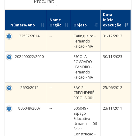
Procurar:
Data
Nome
início
Número/Ano
Órgão
Objeto
execução
22537/2014
--
Catingueiro -
31/12/2013
Fernando
Falcão - MA
202400022/2020
--
ESCOLA
30/11/2023
POVOADO
LEANDRO -
Fernando
Falcão - MA
2690/2012
--
PAC 2 -
25/06/2012
CRECHE/PRÉ-
ESCOLA 001
806049/2007
--
806049 -
23/11/2011
Espaço
Educativo
Urbano II - 06
Salas - -
Construção -