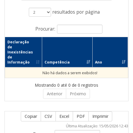
resultados por página
Procurar:
Declaração
de
Inexistências
de
Informação
Competência
Ano
Não há dados a serem exibidos!
Mostrando 0 até 0 de 0 registros
Anterior
Próximo
Copiar
CSV
Excel
PDF
Imprimir
Última Atualização: 15/05/2026 12:43