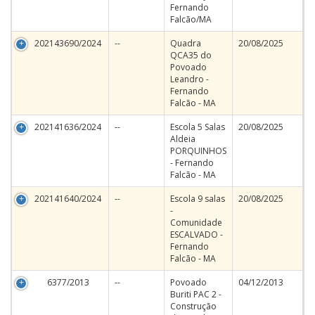
Fernando
Falcão/MA
202143690/2024
--
Quadra
20/08/2025
QCA35 do
Povoado
Leandro -
Fernando
Falcão - MA
202141636/2024
--
Escola 5 Salas
20/08/2025
Aldeia
PORQUINHOS
- Fernando
Falcão - MA
202141640/2024
--
Escola 9 salas
20/08/2025
-
Comunidade
ESCALVADO -
Fernando
Falcão - MA
6377/2013
--
Povoado
04/12/2013
Buriti PAC 2 -
Construção