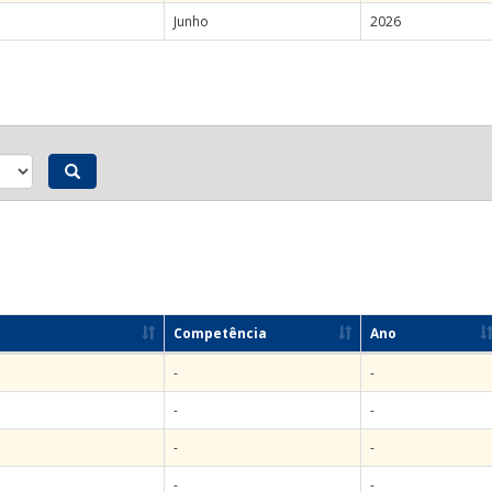
Junho
2026
Competência
Ano
-
-
-
-
-
-
-
-