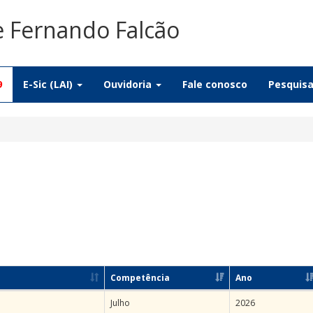
e Fernando Falcão
9
E-Sic (LAI)
Ouvidoria
Fale conosco
Pesquis
Competência
Ano
Julho
2026