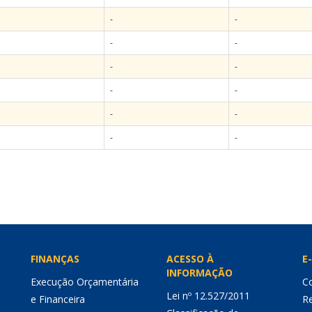
-
-
-
-
-
-
-
-
-
-
-
-
FINANÇAS
ACESSO À
E-
INFORMAÇÃO
Execução Orçamentária
Co
Lei nº 12.527/2011
e Financeira
Re