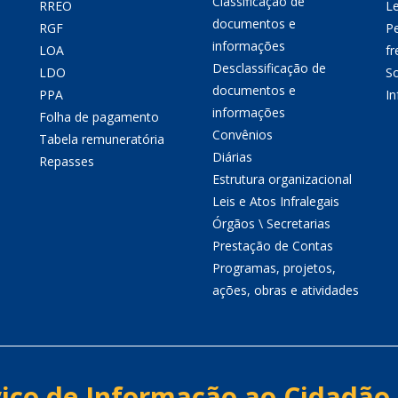
Classificação de
RREO
Le
documentos e
RGF
P
informações
LOA
fr
Desclassificação de
LDO
So
documentos e
PPA
I
informações
Folha de pagamento
Convênios
Tabela remuneratória
Diárias
Repasses
Estrutura organizacional
Leis e Atos Infralegais
Órgãos \ Secretarias
Prestação de Contas
Programas, projetos,
ações, obras e atividades
iço de Informação ao Cidadão 