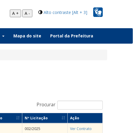
Alto contraste [Alt + 3]
A +
A -
a
Mapa do site
Portal da Prefeitura
Procurar
to
Nº Licitação
Ação
002/2025
Ver Contrato