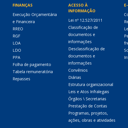
FINANÇAS
ACESSO À
E-
INFORMAÇÃO
Execução Orçamentária
Co
Lei nº 12.527/2011
e Financeira
Re
Classificação de
RREO
Le
documentos e
RGF
P
informações
LOA
fr
Desclassificação de
LDO
So
documentos e
PPA
I
informações
Folha de pagamento
Convênios
Tabela remuneratória
Diárias
Repasses
Estrutura organizacional
Leis e Atos Infralegais
Órgãos \ Secretarias
Prestação de Contas
Programas, projetos,
ações, obras e atividades