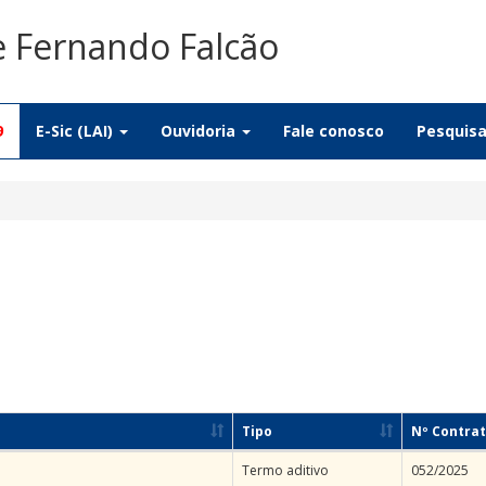
e Fernando Falcão
9
E-Sic (LAI)
Ouvidoria
Fale conosco
Pesquis
Tipo
Nº Contra
Termo aditivo
052/2025