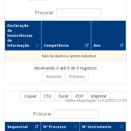
Procurar:
Declaração
de
Inexistências
de
Informação
Competência
Ano
Não há dados a serem exibidos!
Mostrando 0 até 0 de 0 registros
Anterior
Próximo
Copiar
CSV
Excel
PDF
Imprimir
Última Atualização: 11/12/2025 22:00
Procurar
Sequencial
Nº Processo
Nº Instrumento